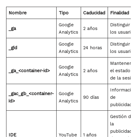
Nombre
Tipo
Caducidad
Finalidad
Google
Distinguir a
_ga
2 años
Analytics
los usuarios
Google
Distinguir a
_gid
24 horas
Analytics
los usuarios
Mantener
Google
_ga_<container-id>
2 años
el estado
Analytics
de la sesión
Información
_gac_gb_<container-
Google
90 días
de
id>
Analytics
publicidad
Gestión de
la
publicidad
IDE
YouTube
1 años